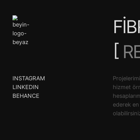
FİB
[
R
M
INSTAGRAM
Projelerim
LINKEDIN
hizmet ör
D
BEHANCE
hesaplarım
ederek en
olabilirsini
S