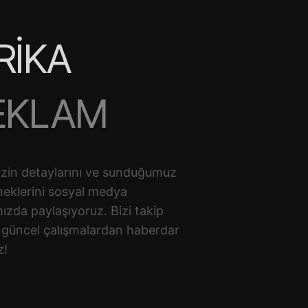
RİKA
EKLAM
ARKA YÖNETİM AJ
izin detaylarını ve sunduğumuz
neklerini sosyal medya
İJİTAL PAZARLAM
ızda paylaşıyoruz. Bizi takip
 güncel çalışmalardan haberdar
z!
TÜDYO